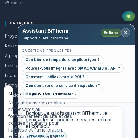
Services
ENTREPRISE
Assistant BiTherm
X
En ligne
Proyectos de success
Support client instantané
Ressources et guides
QUESTIONS FRÉQUENTES
À propos
Combien de temps dure un pilote type ?
Politique qualité
Pouvez-vous integrer avec GMAO/CMMS ou API ?
Informations collaborateurs
Comment justifiez-vous le ROI ?
Politique de confidentialité
Que comprend le service d'inspection ?
Nous utilisons des cookies
Ou puis-je vous contacter ?
Mentions légales
Nous utilisons des cookies
nécessaires au
Bonjour. Je suis l’assistant BiTherm. Je
CONTACT
fonctionnement du site et des
peux aider sur produits, services, démos
cookies facultatifs pour
et contact.
GENERAL INQUIRIES
l'analyse et l'amélioration.
danthony@bitherm.com
Vous pouvez accepter,
Produits
Contact