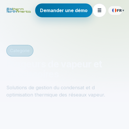
Demander une démo
☰
FR
▾
Categorie
Purgeurs de vapeur et
accessoires
Solutions de gestion du condensat et d
optimisation thermique des réseaux vapeur.