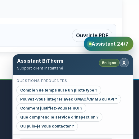
Ouvrir le PDF
Assistant 24/7
Assistant BiTherm
X
En ligne
Support client instantané
QUESTIONS FRÉQUENTES
Combien de temps dure un pilote type ?
Pouvez-vous integrer avec GMAO/CMMS ou API ?
CONTACT
Comment justifiez-vous le ROI ?
INFORMATIONS GENERALES
Que comprend le service d'inspection ?
gestion@bitherm.com
Ou puis-je vous contacter ?
SIÈGE
Calle de Ulises, 89, Bitherm Building,