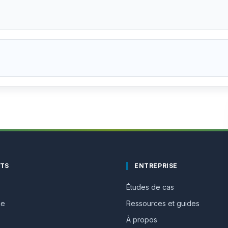
ITS
ENTREPRISE
Études de cas
me
Ressources et guides
À propos