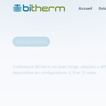
Accueil
Sol
Detail de categorie
Collecteur de vape
Collecteurs BiTherm en acier forge, adaptes a dif
disponibles en configurations 4, 8 et 12 voies.