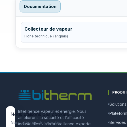
Documentation
Collecteur de vapeur
Fiche technique (anglais)
PRODU
Solutions
Intelligence vapeur et énergie. Nous
Platefor
Nous utilisons des cookies
améliorons la sécurité et l’efficacité
Nous utilisons des cookies
Services
industrielles via la surveillance experte