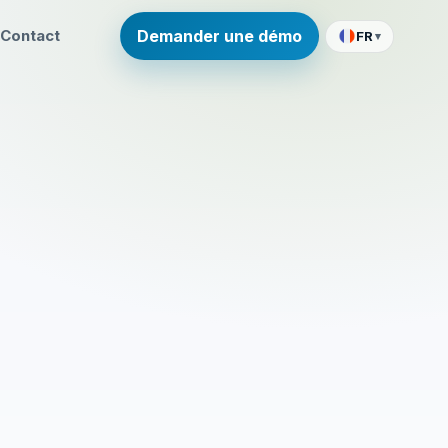
Contact
Demander une démo
FR
▾