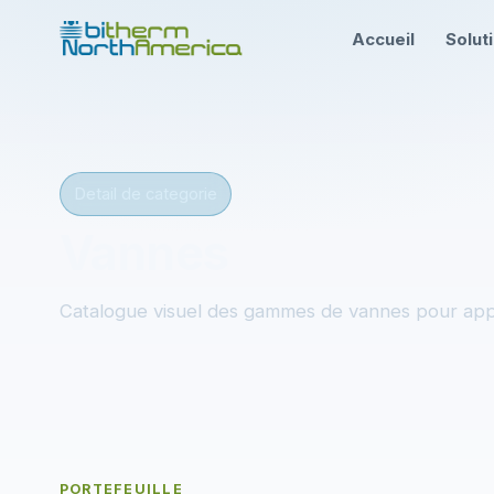
Accueil
Solut
Detail de categorie
Vannes
Catalogue visuel des gammes de vannes pour appl
PORTEFEUILLE