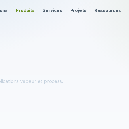
ions
Produits
Services
Projets
Ressources
ications vapeur et process.