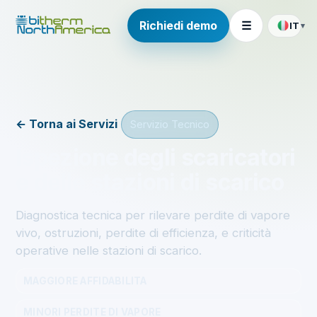
Richiedi demo
☰
IT
▾
← Torna ai Servizi
Servizio Tecnico
Ispezione degli scaricatori
e delle stazioni di scarico
Diagnostica tecnica per rilevare perdite di vapore
vivo, ostruzioni, perdite di efficienza, e criticità
operative nelle stazioni di scarico.
MAGGIORE AFFIDABILITA
MINORI PERDITE DI VAPORE