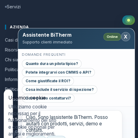
Servizi
AZIENDA
Assistente BiTherm
X
Online
Casi di successo
Supporto clienti immediato
Risorse e Guide
DOMANDE FREQUENTI
Chi siamo
Quanto dura un pilota tipico?
Politica della qualità
Potete integrarvi con CMMS o API?
Informazioni per collaboratori
Come giustificate il ROI?
Politica sulla privacy
Cosa include il servizio di ispezione?
Usiamo i cookie
Dove posso contattarvi?
Avviso legale
Utilizziamo cookie
necessari per il
Ciao. Sono lassistente BiTherm. Posso
CONTACT
funzionamento del sito
aiutarti con prodotti, servizi, demo e
e cookie opzionali per
contatti.
GENERAL INQUIRIES
analisi e miglioramenti.
danthony@bitherm.com