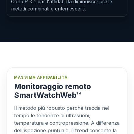
Con dP < 1 bar l'affidabilità diminuisce; usare
metodi combinati e criteri esperti.
MASSIMA AFFIDABILITÀ
Monitoraggio remoto
SmartWatchWeb™
Il metodo più robusto perché traccia nel
tempo le tendenze di ultrasuoni,
temperatura e contropressione. A differenza
dell'ispezione puntuale, il trend consente la