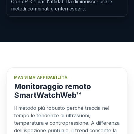
Con dP < 1 bar l'affidabilità diminuisce; usare
metodi combinati e criteri esperti.
MASSIMA AFFIDABILITÀ
Monitoraggio remoto
SmartWatchWeb™
Il metodo più robusto perché traccia nel
tempo le tendenze di ultrasuoni,
temperatura e contropressione. A differenza
dell'ispezione puntuale, il trend consente la