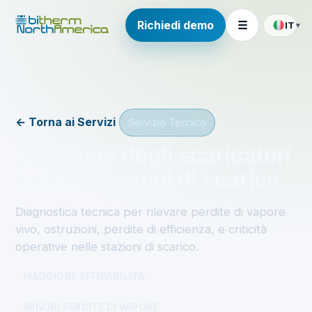
Richiedi demo
☰
IT
▾
← Torna ai Servizi
Servizio Tecnico
Ispezione degli scaricatori
e delle stazioni di scarico
Diagnostica tecnica per rilevare perdite di vapore
vivo, ostruzioni, perdite di efficienza, e criticità
operative nelle stazioni di scarico.
MAGGIORE AFFIDABILITA
MINORI PERDITE DI VAPORE