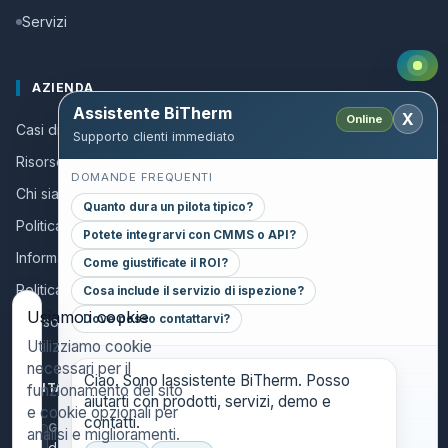
Servizi
AZIENDA
Assistente BiTherm
X
Online
Casi di successo
Supporto clienti immediato
Risorse e Guide
DOMANDE FREQUENTI
Chi siamo
Quanto dura un pilota tipico?
Politica della qualità
Potete integrarvi con CMMS o API?
Informazioni per collaboratori
Come giustificate il ROI?
Politica sulla privacy
Cosa include il servizio di ispezione?
Usiamo i cookie
Dove posso contattarvi?
Avviso legale
Utilizziamo cookie
necessari per il
Ciao. Sono lassistente BiTherm. Posso
CONTACT
funzionamento del sito
aiutarti con prodotti, servizi, demo e
e cookie opzionali per
contatti.
GENERAL INQUIRIES
analisi e miglioramenti.
danthony@bitherm.com