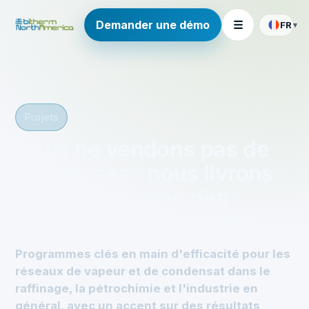
Demander une démo
☰
FR
▾
Projets
Nous ne vendons pas de
promesses : nous livrons
des projets avec des
économies mesurables.
Programmes clés en main d'efficacité pour les
réseaux de vapeur et de condensat dans le
raffinage, la pétrochimie et l'industrie en
général, avec un accent sur des résultats