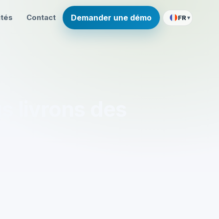
ités
Contact
Demander une démo
FR
▾
s livrons des