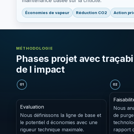
maintenance basée sur la criticité.
Économies de vapeur
Réduction CO2
Action pr
MÉTHODOLOGIE
Phases projet avec traçabi
de l impact
01
02
Faisabilit
Evaluation
Nous ana
Nous définissons la ligne de base et
de purge
le potentiel d économies avec une
technolog
rigueur technique maximale.
rapport 