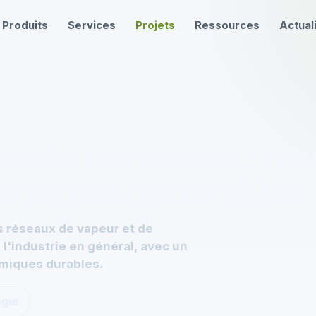
Produits
Services
Projets
Ressources
Actual
s de promesses : nou
économies mesurables.
s réseaux de vapeur et de
 l'industrie en général, avec un
omiques durables.
ogie