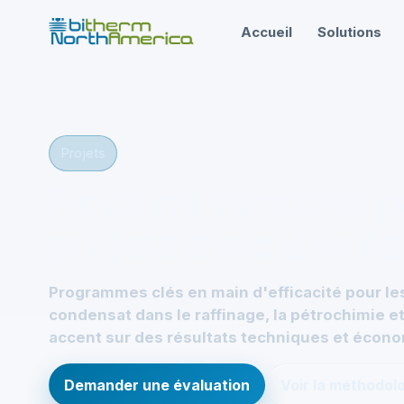
Accueil
Solutions
Projets
Nous ne vendons pa
projets avec des 
Programmes clés en main d'efficacité pour le
condensat dans le raffinage, la pétrochimie et
accent sur des résultats techniques et écon
Demander une évaluation
Voir la méthodol