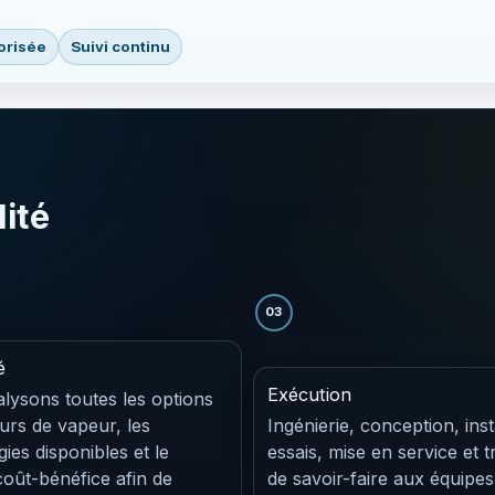
iorisée
Suivi continu
lité
03
é
Exécution
lysons toutes les options
urs de vapeur, les
Ingénierie, conception, inst
ies disponibles et le
essais, mise en service et t
coût-bénéfice afin de
de savoir-faire aux équipes