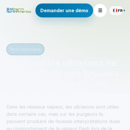
Demander une démo
☰
FR
▾
Note technique
Pourquoi les ultrasons ne
détectent-ils pas toujours
correctement les fuites
sur les purgeurs ?
Dans les réseaux vapeur, les ultrasons sont utiles
dans certains cas, mais sur les purgeurs ils
peuvent produire de fausses interprétations dues
au comportement de la vapeur flash lors de la