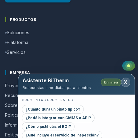
PRODUCTOS
Soluciones
Plataforma
Servicios
EMPRESA
Asistente BiTherm
X
En línea
Proyectos de éxito
Respuestas inmediatas para clientes
Recursos y Guías
PREGUNTAS FRECUENTES
Sobre nosotros
¿Cuánto dura un piloto típico?
Política de calidad
¿Podéis integrar con CMMS o API?
Información a colaboradores
¿Cómo justificáis el ROI?
Política de privacidad
¿Qué incluye el servicio de inspección?