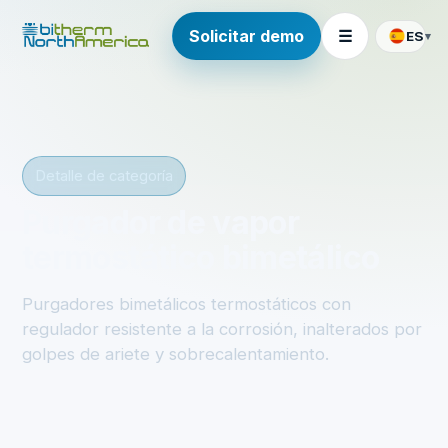
Solicitar demo
☰
ES
▾
Detalle de categoría
Purgador de vapor
termostático bimetálico
Purgadores bimetálicos termostáticos con
regulador resistente a la corrosión, inalterados por
golpes de ariete y sobrecalentamiento.