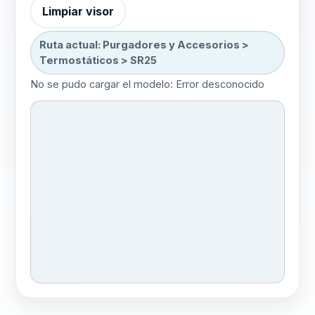
Limpiar visor
Estaciones de purga
Sin modelo
3D
integradas
Ruta actual: Purgadores y Accesorios >
Termostáticos > SR25
Cubeta invertida
1 modelo
No se pudo cargar el modelo: Error desconocido
Cubeta invertida
Manifolds de condensado
Sin modelo 3D
Manifolds de vapor
Sin modelo 3D
Válvulas
Sin modelo 3D
Detectores Portátiles de Fugas