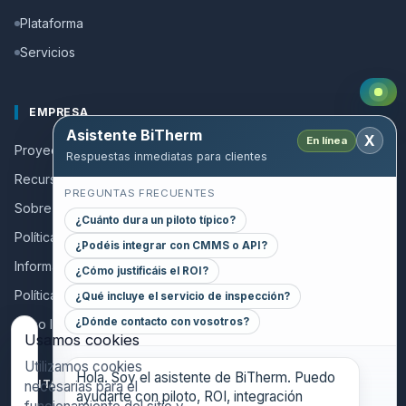
Plataforma
Servicios
EMPRESA
Asistente BiTherm
X
En línea
Proyectos de éxito
Respuestas inmediatas para clientes
Recursos y Guías
PREGUNTAS FRECUENTES
Sobre nosotros
¿Cuánto dura un piloto típico?
Política de calidad
¿Podéis integrar con CMMS o API?
Información a colaboradores
¿Cómo justificáis el ROI?
Política de privacidad
¿Qué incluye el servicio de inspección?
¿Dónde contacto con vosotros?
Aviso legal
Usamos cookies
Utilizamos cookies
Hola. Soy el asistente de BiTherm. Puedo
CONTACT
necesarias para el
ayudarte con piloto, ROI, integración