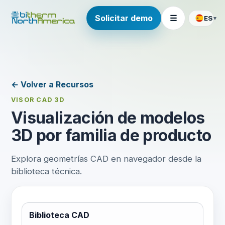
Solicitar demo
☰
ES
▾
← Volver a Recursos
VISOR CAD 3D
Monitorización de Purgadores y
Visualización de modelos
Válvulas
3D por familia de producto
LoRaWAN
Sin modelo 3D
Explora geometrías CAD en navegador desde la
LTE / NB-IoT
Sin modelo 3D
biblioteca técnica.
ISA100.11a
Sin modelo 3D
Bus RS-485 Cableado
Sin modelo 3D
Biblioteca CAD