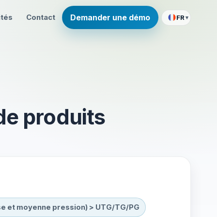
ités
Contact
Demander une démo
FR
▾
de produits
sse et moyenne pression) > UTG/TG/PG