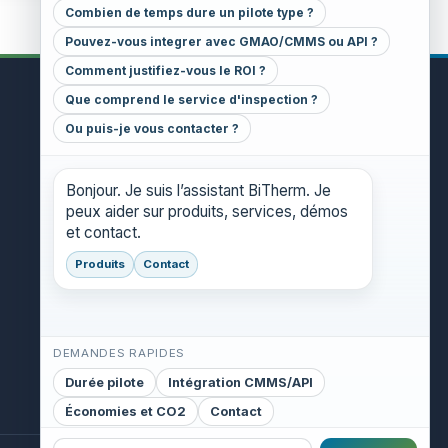
Combien de temps dure un pilote type ?
Pouvez-vous integrer avec GMAO/CMMS ou API ?
Comment justifiez-vous le ROI ?
Que comprend le service d'inspection ?
CONTACT
Ou puis-je vous contacter ?
GENERAL INQUIRIES
danthony@bitherm.com
Bonjour. Je suis l’assistant BiTherm. Je
peux aider sur produits, services, démos
HEAD OFFICE
et contact.
5785 Advantage Cove Suite B,
Memphis, TN 38141 (USA)
Produits
Contact
DEMANDES RAPIDES
Durée pilote
Intégration CMMS/API
Économies et CO2
Contact