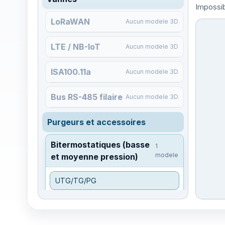
Impossib
LoRaWAN
Aucun modele 3D
LTE / NB-IoT
Aucun modele 3D
ISA100.11a
Aucun modele 3D
Bus RS-485 filaire
Aucun modele 3D
Purgeurs et accessoires
Bitermostatiques (basse
1
modele
et moyenne pression)
UTG/TG/PG
Bitermostatiques
Aucun
modele 3D
(haute pression)