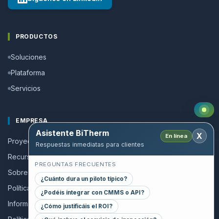
PRODUCTOS
Soluciones
Plataforma
Servicios
EMPRESA
Asistente BiTherm
X
En línea
Proyectos de éxito
Respuestas inmediatas para clientes
Recursos y Guías
PREGUNTAS FRECUENTES
Sobre nosotros
¿Cuánto dura un piloto típico?
Política de calidad
¿Podéis integrar con CMMS o API?
Información a colaboradores
¿Cómo justificáis el ROI?