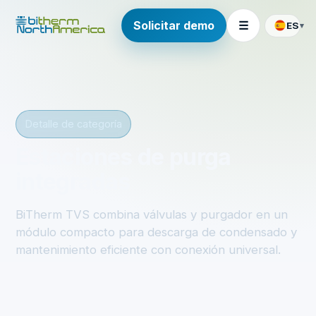
Solicitar demo
☰
ES
▾
Detalle de categoría
Estaciones de purga
integradas
BiTherm TVS combina válvulas y purgador en un
módulo compacto para descarga de condensado y
mantenimiento eficiente con conexión universal.