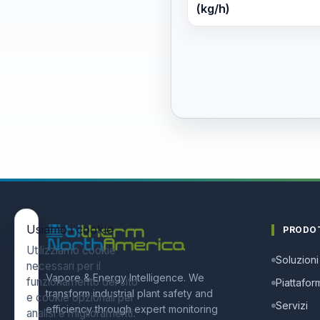
(kg/h)
Usiamo i cookie
PRODO
Utilizziamo cookie
Soluzioni
necessari per il
Vapore & Energy Intelligence. We
funzionamento del sito
Piattafor
transform industrial plant safety and
e cookie opzionali per
Servizi
efficiency through expert monitoring
analisi e miglioramenti.