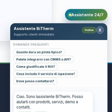
Assistente 24/7
Assistente BiTherm
X
Online
Supporto clienti immediato
DOMANDE FREQUENTI
Quanto dura un pilota tipico?
Potete integrarvi con CMMS o API?
Come giustificate il ROI?
Cosa include il servizio di ispezione?
CONTACT
Dove posso contattarvi?
GENERAL INQUIRIES
danthony@bitherm.com
Ciao. Sono lassistente BiTherm. Posso
aiutarti con prodotti, servizi, demo e
HEAD OFFICE
contatti.
5785 Advantage Cove Suite B,