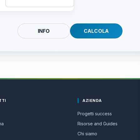
INFO
CALCOLA
TTI
AZIENDA
Progetti success
ma
Risorse and Guides
Chi siamo