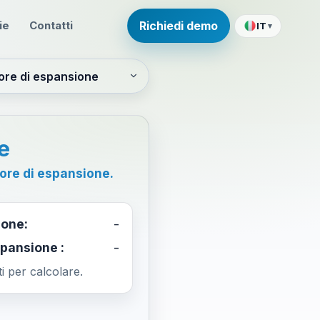
ie
Contatti
Richiedi demo
IT
▾
e
pore di espansione.
ione:
-
spansione :
-
ti per calcolare.