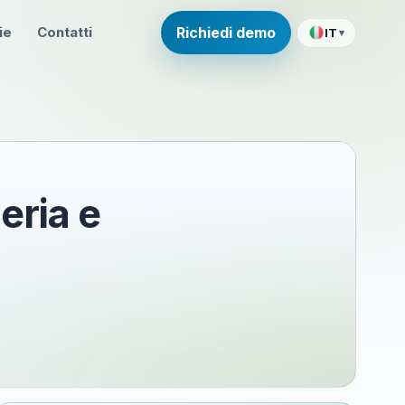
ie
Contatti
Richiedi demo
IT
▾
eria e