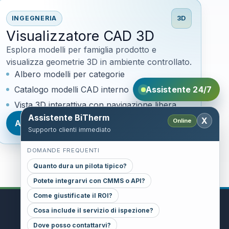
INGEGNERIA
3D
Visualizzatore CAD 3D
Esplora modelli per famiglia prodotto e
visualizza geometrie 3D in ambiente controllato.
Albero modelli per categorie
Assistente 24/7
Catalogo modelli CAD interno
Vista 3D interattiva con navigazione libera
Assistente BiTherm
X
Online
Apri visualizzatore 3D
Supporto clienti immediato
DOMANDE FREQUENTI
Quanto dura un pilota tipico?
Potete integrarvi con CMMS o API?
Come giustificate il ROI?
Cosa include il servizio di ispezione?
CONTACT
Dove posso contattarvi?