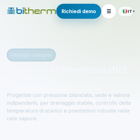
Richiedi demo
☰
IT
▾
Dettaglio categoria
Scaricatori bitermostatici
bimetallici
Progettati con pressione bilanciata, sede e valvola
indipendenti, per drenaggio stabile, controllo della
temperatura di scarico e prestazioni robuste nella
rete vapore.