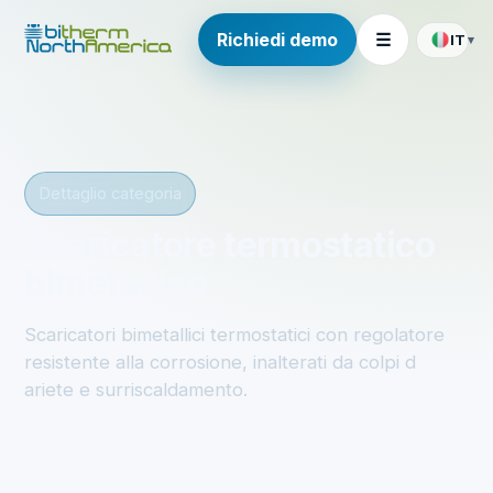
Richiedi demo
☰
IT
▾
Dettaglio categoria
Scaricatore termostatico
bimetallico
Scaricatori bimetallici termostatici con regolatore
resistente alla corrosione, inalterati da colpi d
ariete e surriscaldamento.