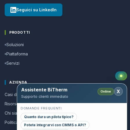
Seguici su LinkedIn
PRODOTTI
Soluzioni
Piattaforma
Servizi
AZIENDA
Assistente BiTherm
X
Online
Casi di successo
Supporto clienti immediato
Risorse e guide
DOMANDE FREQUENTI
Chi siamo
Quanto dura un pilota tipico?
Politica della qualita
Potete integrarvi con CMMS o API?