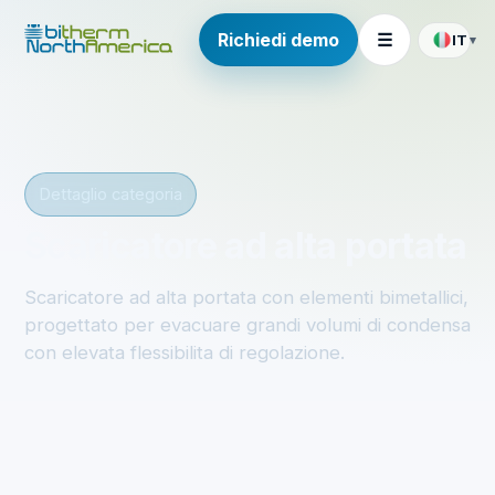
Richiedi demo
☰
IT
▾
Dettaglio categoria
Scaricatore ad alta portata
Scaricatore ad alta portata con elementi bimetallici,
progettato per evacuare grandi volumi di condensa
con elevata flessibilita di regolazione.