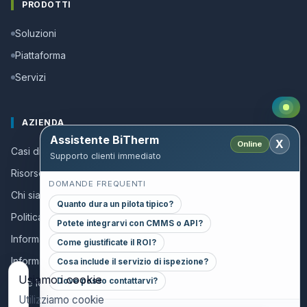
PRODOTTI
Soluzioni
Piattaforma
Servizi
AZIENDA
Assistente BiTherm
X
Online
Casi di successo
Supporto clienti immediato
Risorse e guide
DOMANDE FREQUENTI
Chi siamo
Quanto dura un pilota tipico?
Politica della qualita
Potete integrarvi con CMMS o API?
Informazioni per collaboratori
Come giustificate il ROI?
Informativa sulla privacy
Cosa include il servizio di ispezione?
Usiamo i cookie
Dove posso contattarvi?
Note legali
Utilizziamo cookie