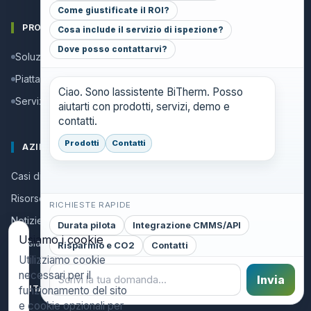
Come giustificate il ROI?
PRODOTTI
Cosa include il servizio di ispezione?
Dove posso contattarvi?
Soluzioni
Piattaforma
Ciao. Sono lassistente BiTherm. Posso
Servizi
aiutarti con prodotti, servizi, demo e
contatti.
Prodotti
Contatti
AZIENDA
Casi di successo
Risorse e guide
RICHIESTE RAPIDE
Notizie
Durata pilota
Integrazione CMMS/API
Usiamo i cookie
Chi siamo
Risparmio e CO2
Contatti
Utilizziamo cookie
necessari per il
Invia
CONTACT
funzionamento del sito
e cookie opzionali per