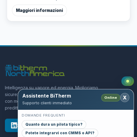
Maggiori informazioni
Intelligenza su vapore ed energia. Miglioriamo
sicurezza ed efficienza degli impianti industriali
Assistente BiTherm
X
Online
con monitoraggio esperto e diagnostica
Supporto clienti immediato
predittiva.
DOMANDE FREQUENTI
Quanto dura un pilota tipico?
Seguici su LinkedIn
Potete integrarvi con CMMS o API?