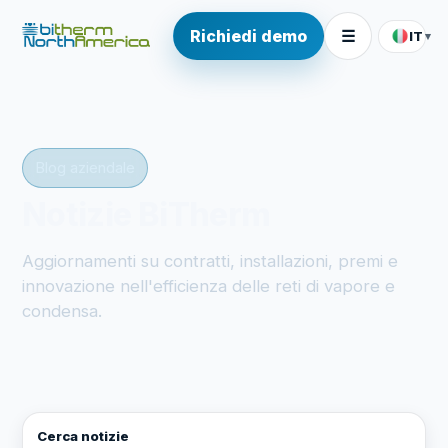
Richiedi demo
☰
IT
▾
Blog aziendale
Notizie BiTherm
Aggiornamenti su contratti, installazioni, premi e
innovazione nell'efficienza delle reti di vapore e
condensa.
Cerca notizie