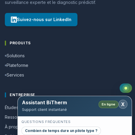
surveillance experte et le diagnostic prédictif.
Suivez-nous sur LinkedIn
PRODUITS
Solutions
Plateforme
Services
ENTREPRISE
Assistant BiTherm
X
En ligne
Études de cas
Support client instantané
Ressources et guides
QUESTIONS FRÉQUENTES
À propos
Combien de temps dure un pilote type ?