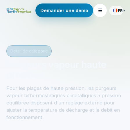
Demander une démo
☰
FR
▾
Detail de categorie
Purgeurs vapeur haute
pression
Pour les plages de haute pression, les purgeurs
vapeur bithermostatiques bimetalliques a pression
equilibree disposent d un reglage externe pour
ajuster la température de décharge et le debit en
fonctionnement.