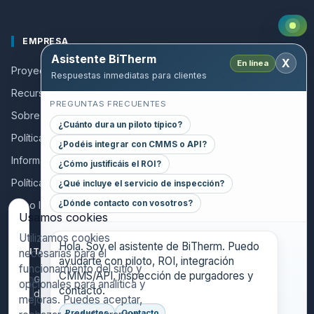
EMPRESA
Asistente BiTherm
X
En línea
Proyectos de éxito
Respuestas inmediatas para clientes
Recursos y Guías
PREGUNTAS FRECUENTES
Sobre nosotros
¿Cuánto dura un piloto típico?
Política de calidad
¿Podéis integrar con CMMS o API?
Información a colaboradores
¿Cómo justificáis el ROI?
Política de privacidad
¿Qué incluye el servicio de inspección?
¿Dónde contacto con vosotros?
Aviso legal
Usamos cookies
Utilizamos cookies
Hola. Soy el asistente de BiTherm. Puedo
CONTACT
necesarias para el
ayudarte con piloto, ROI, integración
funcionamiento del sitio y
CMMS/API, inspección de purgadores y
GENERAL INQUIRIES
opcionales para analítica y
contacto.
danthony@bitherm.com
mejoras. Puedes aceptar,
Productos
Contacto