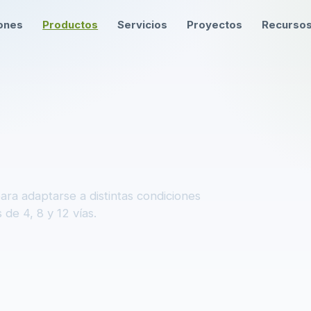
ones
Productos
Servicios
Proyectos
Recurso
ra adaptarse a distintas condiciones
de 4, 8 y 12 vías.