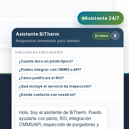
Asistente 24/7
Abrir PDF
Asistente BiTherm
X
En línea
Respuestas inmediatas para clientes
PREGUNTAS FRECUENTES
¿Cuánto dura un piloto típico?
¿Podéis integrar con CMMS o API?
¿Cómo justificáis el ROI?
¿Qué incluye el servicio de inspección?
CONTACT
¿Dónde contacto con vosotros?
GENERAL INQUIRIES
danthony@bitherm.com
Hola. Soy el asistente de BiTherm. Puedo
ayudarte con piloto, ROI, integración
HEAD OFFICE
CMMS/API, inspección de purgadores y
5785 Advantage Cove Suite B,