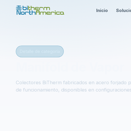
Inicio
Soluci
Detalle de categoría
Manifold de Vapor
Colectores BiTherm fabricados en acero forjado pa
de funcionamiento, disponibles en configuraciones 