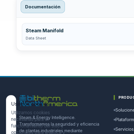
Documentación
Steam Manifold
Data Sheet
PRODU
Usamos cookies
Solucion
Utilizamos cookies
Steam & Energy Intelligence.
necesarias para el
Platafor
Transformamos la seguridad y eficiencia
funcionamiento del sitio y
Servicios
de plantas industriales mediante
opcionales para analítica y