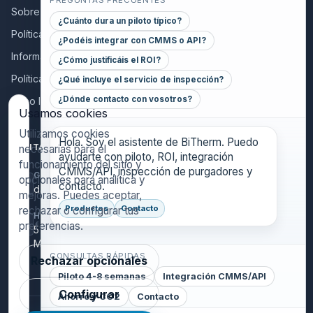
PREGUNTAS FRECUENTES
Sobre nosotros
¿Cuánto dura un piloto típico?
Política de calidad
¿Podéis integrar con CMMS o API?
Información a colaboradores
¿Cómo justificáis el ROI?
Política de privacidad
¿Qué incluye el servicio de inspección?
¿Dónde contacto con vosotros?
Aviso legal
Usamos cookies
Utilizamos cookies
Hola. Soy el asistente de BiTherm. Puedo
CONTACT
necesarias para el
ayudarte con piloto, ROI, integración
funcionamiento del sitio y
CMMS/API, inspección de purgadores y
GENERAL INQUIRIES
opcionales para analítica y
contacto.
danthony@bitherm.com
mejoras. Puedes aceptar,
Productos
Contacto
rechazar o configurar tus
HEAD OFFICE
preferencias.
5785 Advantage Cove Suite B,
Memphis, TN 38141 (USA)
CONSULTAS RÁPIDAS
Rechazar opcionales
Piloto 4-8 semanas
Integración CMMS/API
Configurar
Ahorro y CO2
Contacto