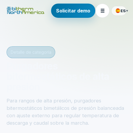
Solicitar demo
☰
ES
▾
Detalle de categoría
Purgadores
bitermostáticos de alta
presión
Para rangos de alta presión, purgadores
bitermostáticos bimetálicos de presión balanceada
con ajuste externo para regular temperatura de
descarga y caudal sobre la marcha.