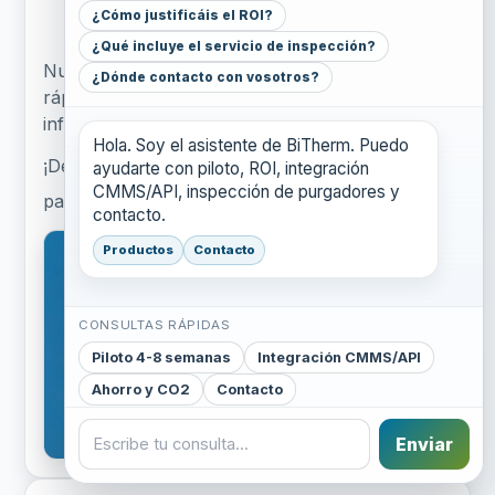
trabajo más seguro detectando fugas
¿Cómo justificáis el ROI?
peligrosas en tiempo real.
¿Qué incluye el servicio de inspección?
Nuestro proceso de instalación no invasivo es
¿Dónde contacto con vosotros?
rápido y sin complicaciones y no requiere
infraestructura inalámbrica adicional.
Hola. Soy el asistente de BiTherm. Puedo
¡Descubra más en
y de un
ayudarte con piloto, ROI, integración
https://bitherm.com
CMMS/API, inspección de purgadores y
paso hacia un futuro más seguro y eficiente!
contacto.
Productos
Contacto
CONSULTAS RÁPIDAS
Piloto 4-8 semanas
Integración CMMS/API
Ahorro y CO2
Contacto
Enviar