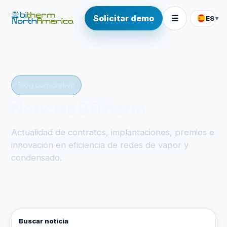
Solicitar demo
☰
ES
▾
Blog corporativo
Noticias BiTherm
Actualidad de contratos, implantaciones, premios e
innovación en eficiencia de redes de vapor y
condensado.
Buscar noticia