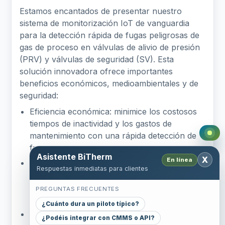
Estamos encantados de presentar nuestro
sistema de monitorización IoT de vanguardia
para la detección rápida de fugas peligrosas de
gas de proceso en válvulas de alivio de presión
(PRV) y válvulas de seguridad (SV). Esta
solución innovadora ofrece importantes
beneficios económicos, medioambientales y de
seguridad:
Eficiencia económica: minimice los costosos
tiempos de inactividad y los gastos de
mantenimiento con una rápida detección de
fugas.
Asistente BiTherm
X
En línea
Protección del medio ambiente: reduzca las
Respuestas inmediatas para clientes
emisiones y proteja nuestro planeta
identificando y solucionando las fugas
PREGUNTAS FRECUENTES
rápidamente.
¿Cuánto dura un piloto típico?
Seguridad mejorada: garantice un lugar de
¿Podéis integrar con CMMS o API?